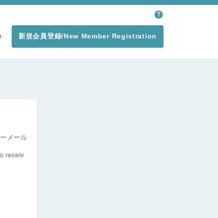
r
新規会員登録/New Member Registration
ダーメール
o receiv